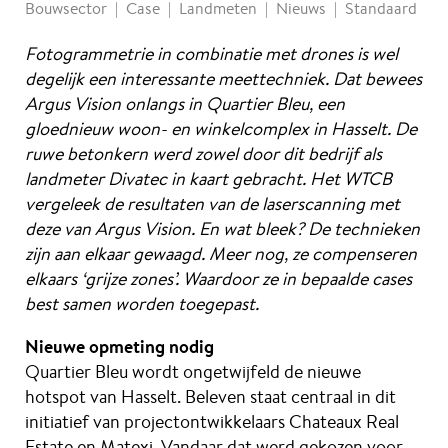
Bouwsector
Case
Landmeten
Nieuws
Standaard
Fotogrammetrie in combinatie met drones is wel
degelijk een interessante meettechniek. Dat bewees
Argus Vision onlangs in Quartier Bleu, een
gloednieuw woon- en winkelcomplex in Hasselt. De
ruwe betonkern werd zowel door dit bedrijf als
landmeter Divatec in kaart gebracht. Het WTCB
vergeleek de resultaten van de laserscanning met
deze van Argus Vision. En wat bleek? De technieken
zijn aan elkaar gewaagd. Meer nog, ze compenseren
elkaars ‘grijze zones’. Waardoor ze in bepaalde cases
best samen worden toegepast.
Nieuwe opmeting nodig
Quartier Bleu wordt ongetwijfeld de nieuwe
hotspot van Hasselt. Beleven staat centraal in dit
initiatief van projectontwikkelaars Chateaux Real
Estate en Matexi. Vandaar dat werd gekozen voor